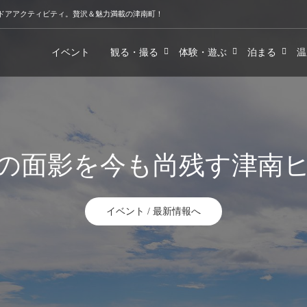
トドアアクティビティ。贅沢＆魅力満載の津南町！
イベント
観る・撮る
体験・遊ぶ
泊まる
温
がはぐくむ雪と大地のお
イベント / 最新情報へ