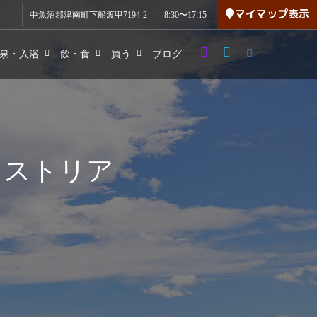
マイマップ表示
中魚沼郡津南町下船渡甲7194-2
8:30〜17:15
泉・入浴
飲・食
買う
ブログ
いしい贈り物。