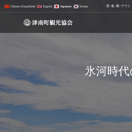
雪･食･農･アウ
Chinese (Simplified)
English
Japanese
Korean
標高差と湧水