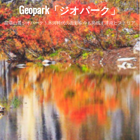
Geopark「ジオパーク」
苗場山麓ジオパーク！氷河時代の面影を今も尚残す津南ヒストリア