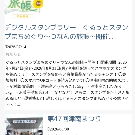
デジタルスタンプラリー ぐるっとスタン
プまちめぐり～つなんの旅帳～開催...
2026/07/14
お知らせ
ぐるっとスタンプまちめぐり～つなんの旅帳～開催！ 開催期間 2026
年7月24日(金)〜2026年8月31日(月) 津南町を巡ってスマホでスタンプ
を集めよう！ スタンプを集めると豪華賞品が当たるチャンス！ ◯参
加無料 ◯スマホでQRコードを読み込むだけ ◯津南町内の約60スポッ
トが対象 賞品例 ・津南産とうもろこし 5kg ・津南産こしひかり
5kg ・お菓子詰め合わせ などなど！ さらに、スタンプをたくさん集
めるほど当選確率UP！ 詳しくはぐるっとスタンプまちめぐり公式サイ
トへ！...
第47回津南まつり
2026/06/30