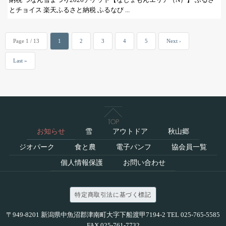
とチョイス 楽天ふるさと納税 ふるなび ...
Page 1 / 13
1
2
3
4
5
Next ›
Last »
お知らせ
雪
アウトドア
秋山郷
ジオパーク
食と農
電子パンフ
協会員一覧
個人情報保護
お問い合わせ
特定商取引法に基づく標記
〒949-8201 新潟県中魚沼郡津南町大字下船渡甲7194-2 TEL 025-765-5585
FAX 025-761-7732