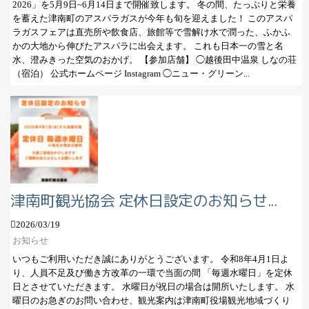
2026」を5月9日~6月14日まで開催致します。 冬の間、たっぷりと栄養
を蓄えた津南町のアスパラガスが今年も旬を迎えました！ このアスパ
ラガスフェアは直売所や飲食店、旅館等で雪解け水で潤った、ふかふ
かの大地から伸びたアスパラに出会えます。 これも日本一の雪と名
水、澄みきった空気のおかげ。 【参加店舗】 ◯越後田中温泉 しなの荘
（宿泊） 公式ホームページ Instagram ◯ニュー・グリーン...
津南町観光協会 定休日設定のお知らせ...
2026/03/19
お知らせ
いつもご利用いただき誠にありがとうございます。 令和8年4月1日よ
り、人員不足及び働き方改革の一環で当面の間 「毎週水曜日」を定休
日とさせていただきます。 水曜日が祝日の場合は開所いたします。 水
曜日のお急ぎのお問い合わせ、観光案内は津南町役場観光地域づくり