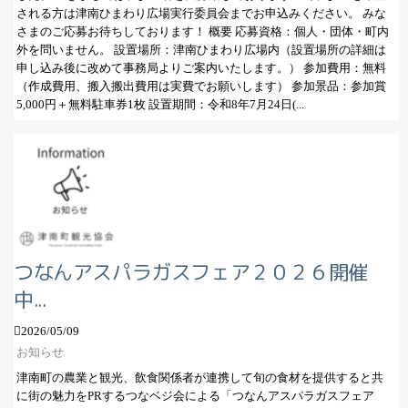
される方は津南ひまわり広場実行委員会までお申込みください。 みな
さまのご応募お待ちしております！ 概要 応募資格：個人・団体・町内
外を問いません。 設置場所：津南ひまわり広場内（設置場所の詳細は
申し込み後に改めて事務局よりご案内いたします。） 参加費用：無料
（作成費用、搬入搬出費用は実費でお願いします） 参加景品：参加賞
5,000円＋無料駐車券1枚 設置期間：令和8年7月24日(...
つなんアスパラガスフェア２０２６開催
中...
2026/05/09
お知らせ
津南町の農業と観光、飲食関係者が連携して旬の食材を提供すると共
に街の魅力をPRするつなベジ会による「つなんアスパラガスフェア