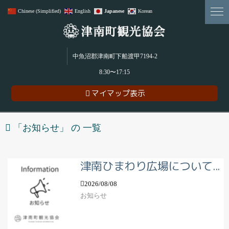
Chinese (Simplified)
English
Japanese
Korean
雪･食･農･アウトドアアクティビティ。贅沢＆魅力満載の津南町！
中魚沼郡津南町下船渡甲7194-2
8:30〜17:15
マイマップ表示
「
お知らせ
」 の 一覧
津南ひまわり広場について...
2026/08/08
お知らせ