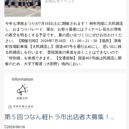
お知らせ
イベント
今年も津南まつりが7月18日(土)に開催されます！ 例年同様に大民踊流
し、おまつりパレード、屋台、お祭り最後にはフィナーレ花火が津南
の夜空を明るくする予定です。 夏の思い出づくりにぜひお出かけくだ
さい。 【開催日時】 2026年7月18日 15：00～21：30 【場所】 津南
町役場駐車場 【大民踊流し】 国道405号を通行止めにし、思い出に残
る民踊流しを行います。 普段国道の車道を歩くことはできないので
「特別感」を体感できます。 【交通規制】 国道405号線は民踊流し開
催のため、大字下船渡（大割野）地内におい...
第５回つなん軽トラ市出店者大募集！...
2026/06/16