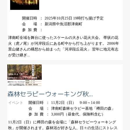
開催日時
2025年10月25日 19時打ち揚げ予定
会場
新潟県中魚沼郡津南町
参加費
津南町全域を舞台に使ったスケールの大きい花火大会。 帯状の花
火（虎ノ尾）が河岸段丘にある町中から打ち上がります。 2006年
景山健さんの構想から始まった「河岸段丘花火」 翌年に地元有志
が受け継ぎ...
森林セラピーウォーキング秋...
開催日時
11月2日（日） 9:00～14:00
イベント
会場
津南町森林セラピー基地「樽田の森」
参加費
3,000円（昼食代、保険料含む）
11月2日（日）に樽田の森を会場に「森林セラピーウォーキング
秋」が開催されます。森林浴が好きな人、日々の生活にストレス