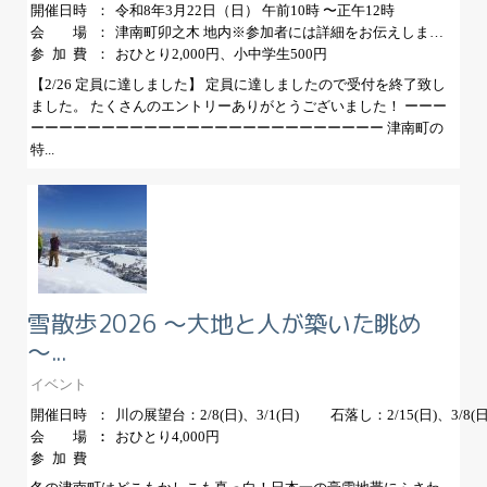
開催日時
令和8年3月22日（日） 午前10時 〜正午12時
会場
津南町卯之木 地内※参加者には詳細をお伝えします。
参加費
おひとり2,000円、小中学生500円
【2/26 定員に達しました】 定員に達しましたので受付を終了致し
ました。 たくさんのエントリーありがとうございました！ ーーー
ーーーーーーーーーーーーーーーーーーーーーーーーー 津南町の
特...
雪散歩2026 ～大地と人が築いた眺め
～...
イベント
開催日時
川の展望台：2/8(日)、3/1(日) 石落し：2/15(日)、3/8(日)
会場
おひとり4,000円
参加費