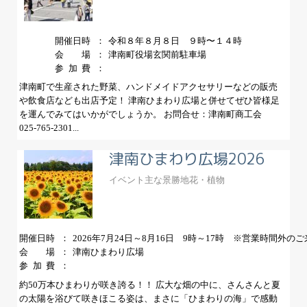
開催日時
令和８年８月８日 ９時〜１４時
会場
津南町役場玄関前駐車場
参加費
津南町で生産された野菜、ハンドメイドアクセサリーなどの販売
や飲食店なども出店予定！ 津南ひまわり広場と併せてぜひ皆様足
を運んでみてはいかがでしょうか。 お問合せ：津南町商工会
025-765-2301...
津南ひまわり広場2026
イベント
主な景勝地
花・植物
開催日時
2026年7月24日～8月16日 9時～17時 ※営業時間外のご
会場
津南ひまわり広場
参加費
約50万本ひまわりが咲き誇る！！ 広大な畑の中に、さんさんと夏
の太陽を浴びて咲きほこる姿は、まさに「ひまわりの海」で感動