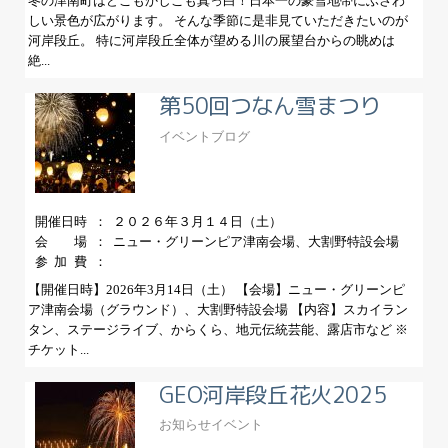
冬の津南町はどこもかしこも真っ白！日本一の豪雪地帯にふさわ
しい景色が広がります。 そんな季節に是非見ていただきたいのが
河岸段丘。 特に河岸段丘全体が望める川の展望台からの眺めは
絶...
第50回つなん雪まつり
イベント
ブログ
開催日時
２０２６年３月１４日（土）
会場
ニュー・グリーンピア津南会場、大割野特設会場
参加費
【開催日時】2026年3月14日（土） 【会場】ニュー・グリーンピ
ア津南会場（グラウンド）、大割野特設会場 【内容】スカイラン
タン、ステージライブ、からくら、地元伝統芸能、露店市など ※
チケット...
GEO河岸段丘花火2025
お知らせ
イベント