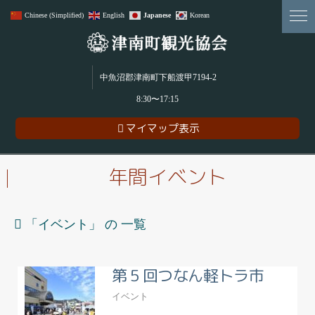
Chinese (Simplified)
English
Japanese
Korean
雪･食･農･アウトドアアクティビティ。贅沢＆魅力満載の津南町！
中魚沼郡津南町下船渡甲7194-2
8:30〜17:15
マイマップ表示
年間イベント
「
イベント
」 の 一覧
第５回つなん軽トラ市
イベント