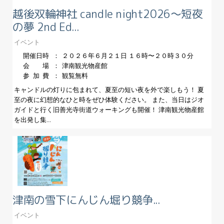
越後双輪神社 candle night2026〜短夜
の夢 2nd Ed...
イベント
開催日時
２０２６年６月２１日 １６時〜２０時３０分
会場
津南観光物産館
参加費
観覧無料
キャンドルの灯りに包まれて、夏至の短い夜を外で楽しもう！ 夏
至の夜に幻想的なひと時をぜひ体験ください。 また、当日はジオ
ガイドと行く旧善光寺街道ウォーキングも開催！ 津南観光物産館
を出発し集...
津南の雪下にんじん堀り競争...
イベント