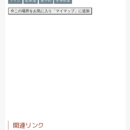
トイレ
駐車場
要予約
冬季休業
この場所をお気に入り「マイマップ」に追加