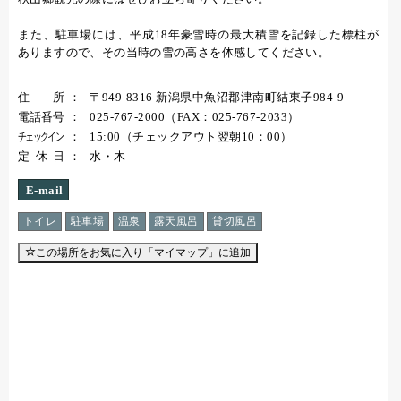
また、駐車場には、平成18年豪雪時の最大積雪を記録した標柱が
ありますので、その当時の雪の高さを体感してください。
住所
〒949-8316 新潟県中魚沼郡津南町結東子984-9
電話番号
025-767-2000（FAX：025-767-2033）
チェックイン
15:00（チェックアウト翌朝10：00）
定休日
水・木
E-mail
トイレ
駐車場
温泉
露天風呂
貸切風呂
この場所をお気に入り「マイマップ」に追加