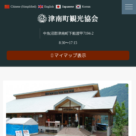
Chinese (Simplified)
English
Japanese
Korean
雪･食･農･アウトドアアクティビティ。贅沢＆魅力満載の津南町！
中魚沼郡津南町下船渡甲7194-2
8:30〜17:15
マイマップ表示